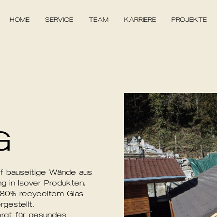
HOME
SERVICE
TEAM
KARRIERE
PROJEKTE
G
f
bauseitige
Wände
aus
ng
in
Isover
Produkten.
80%
recyceltem
Glas
rgestellt.
rgt
für
gesundes