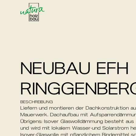
NEUBAU
EFH
RINGGENBER
BESCHREIBUNG
Liefern
und
montieren
der
Dachkonstruktion
au
Mauerwerk.
Dachaufbau
mit
Aufsparrendämmu
Übrigens:
Isover
Glaswolldämmung
besteht
aus
und
wird
mit
lokalem
Wasser-und
Solarstrom
he
Isover-Glaswolle
mit
pflanzlichem
Bindemittel
so