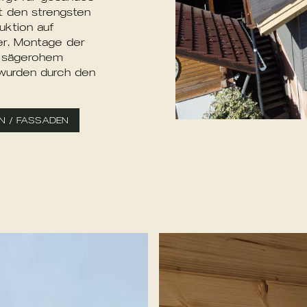
t
den
strengsten
uktion
auf
r.
Montage
der
sägerohem
wurden
durch
den
N
/
FASSADEN