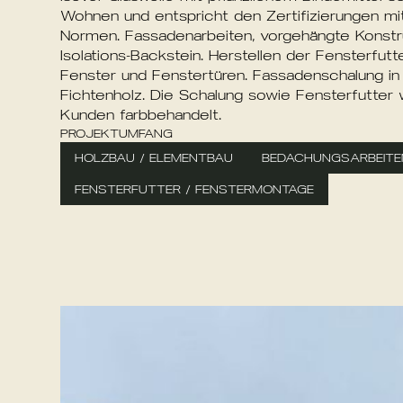
Wohnen
und
entspricht
den
Zertifizierungen
mi
Normen. Fassadenarbeiten,
vorgehängte
Konstr
Isolations-Backstein.
Herstellen
der
Fensterfutte
Fenster
und
Fenstertüren.
Fassadenschalung
in
Fichtenholz.
Die
Schalung
sowie
Fensterfutter
Kunden
farbbehandelt.
PROJEKTUMFANG
HOLZBAU
/
ELEMENTBAU
BEDACHUNGSARBEITE
FENSTERFUTTER
/
FENSTERMONTAGE